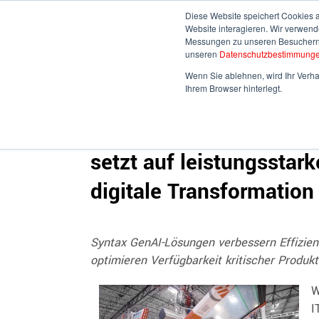
Diese Website speichert Cookies 
Website interagieren. Wir verwen
Messungen zu unseren Besuchern a
HOME
ÜBE
unseren
Datenschutzbestimmung
Wenn Sie ablehnen, wird Ihr Verhal
Ihrem Browser hinterlegt.
Generative künstliche I
setzt auf leistungssta
digitale Transformation
Syntax GenAI-Lösungen verbessern Effizien
optimieren Verfügbarkeit kritischer Produk
W
I