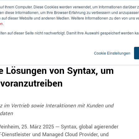
auf Ihrem Computer. Diese Cookies werden verwendet, um Informationen darüber z
den diese Informationen, um Ihre Browser-Erfahrung zu verbessern und anzupassen
uf dieser Website und anderen Medien. Weitere Informationen zu den von uns ve
R UNS
LEISTUNGEN
KUNDEN & EXPERTISE
N
en
.
ten auf dieser Seite nicht nachverfolgt. Damit Ihre Auswahl gespeichert werden kan
Cookie Einstellungen
ntelligenz: MITER Brands
rke Lösungen von Syntax, um
 voranzutreiben
z im Vertrieb sowie Interaktionen mit Kunden und
tdaten
einheim, 25. März 2025 --- Syntax, global agierender
T-Dienstleister und Managed Cloud Provider, und