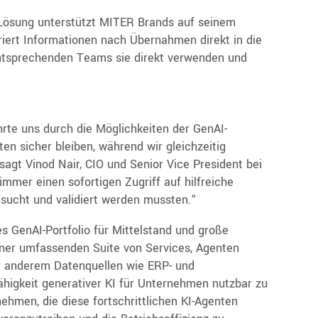
Lösung unterstützt MITER Brands auf seinem
riert Informationen nach Übernahmen direkt in die
ntsprechenden Teams sie direkt verwenden und
hrte uns durch die Möglichkeiten der GenAI-
en sicher bleiben, während wir gleichzeitig
agt Vinod Nair, CIO und Senior Vice President bei
mmer einen sofortigen Zugriff auf hilfreiche
esucht und validiert werden mussten.“
s GenAI-Portfolio für Mittelstand und große
iner umfassenden Suite von Services, Agenten
r anderem Datenquellen wie ERP- und
higkeit generativer KI für Unternehmen nutzbar zu
hmen, die diese fortschrittlichen KI-Agenten