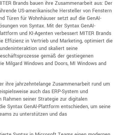
ITER Brands bauen ihre Zusammenarbeit aus: Der
ührende US-amerikanische Hersteller von Fenstern
nd Türen für Wohnhäuser setzt auf die GenAI-
ösungen von Syntax. Mit der Syntax GenAI-
lattform und KI-Agenten verbessert MITER Brands
ie Effizienz in Vertrieb und Marketing, optimiert die
undeninteraktion und skaliert seine
eschäftsprozesse gemäß der gestiegenen
ie Milgard Windows and Doors, MI Windows and
tner ihre jahrzehntelange Zusammenarbeit rund um
 beispielsweise auch das ERP-System und
Rahmen seiner Strategie zur digitalen
die Syntax GenAI-Plattform entschieden, um seine
-Teams zu unterstützen und das
tierte Syntax in Microsoft Teams einen modernen