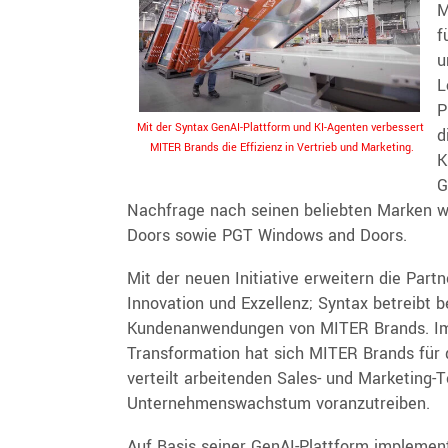
M
f
u
L
P
Mit der Syntax GenAI-Plattform und KI-Agenten verbessert
d
MITER Brands die Effizienz in Vertrieb und Marketing.
K
G
Nachfrage nach seinen beliebten Marken w
Doors sowie PGT Windows and Doors.
Mit der neuen Initiative erweitern die Par
Innovation und Exzellenz; Syntax betreibt
Kundenanwendungen von MITER Brands. Im 
Transformation hat sich MITER Brands für 
verteilt arbeitenden Sales- und Marketing
Unternehmenswachstum voranzutreiben.
Auf Basis seiner GenAI-Plattform implemen