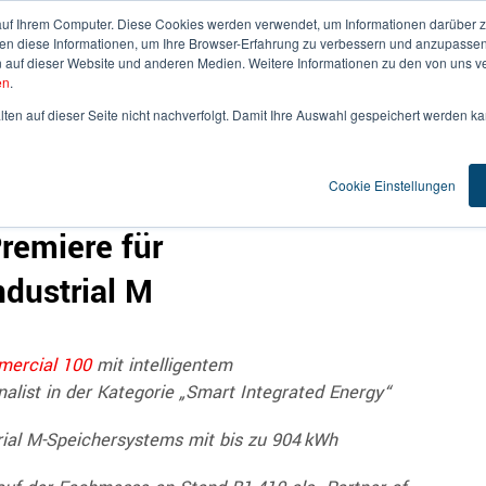
auf Ihrem Computer. Diese Cookies werden verwendet, um Informationen darüber z
den diese Informationen, um Ihre Browser-Erfahrung zu verbessern und anzupassen
uf dieser Website und anderen Medien. Weitere Informationen zu den von uns ve
R UNS
LEISTUNGEN
KUNDEN & EXPERTISE
N
en
.
ten auf dieser Seite nicht nachverfolgt. Damit Ihre Auswahl gespeichert werden kan
Cookie Einstellungen
urope: Nominierung für The
remiere für
dustrial M
ercial 100
mit intelligentem
list in der Kategorie „Smart Integrated Energy“
ial M-Speichersystems mit bis zu 904 kWh