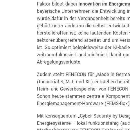
Faktor bildet dabei
Innovation im Energie
bayerische Unternehmen die Entwicklung int
wurde dafür in der Vergangenheit bereits 
gehört unter anderem die selbst entwicke
herstelleroffen ist, keine laufenden Kosten
sektorenübergreifend arbeitet und um ver
ist. So optimiert beispielsweise der KI-bas
zeitraumfokussiert und minimiert damit ga
Abregelungsverluste.
Zudem steht FENECON für „Made in Germany
(Industrial S, M, L und XL) entstehen berei
Heim- und Gewerbespeicher von FENECON au
Schon heute stammen zentrale Komponenten
Energiemanagement-Hardware (FEMS-Box),
Mit konsequentem „Cyber Security by Design
Energiesysteme – lokal funktionsfähig (auch