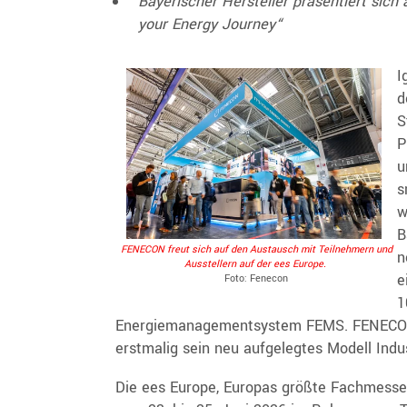
Bayerischer Hersteller präsentiert sich
your Energy Journey“
I
d
S
P
u
s
w
B
FENECON freut sich auf den Austausch mit Teilnehmern und
n
Ausstellern auf der ees Europe.
e
Foto: Fenecon
1
Energiemanagementsystem FEMS. FENECON 
erstmalig sein neu aufgelegtes Modell Indus
Die ees Europe, Europas größte Fachmesse 