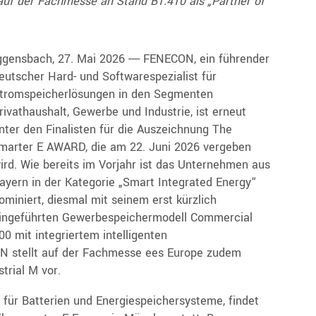
 auf der Fachmesse an Stand B1.410 als „Partner of
ggensbach, 27. Mai 2026 ---- FENECON, ein führender
eutscher Hard- und Softwarespezialist für
tromspeicherlösungen in den Segmenten
rivathaushalt, Gewerbe und Industrie, ist erneut
nter den Finalisten für die Auszeichnung The
marter E AWARD, die am 22. Juni 2026 vergeben
ird. Wie bereits im Vorjahr ist das Unternehmen aus
ayern in der Kategorie „Smart Integrated Energy“
ominiert, diesmal mit seinem erst kürzlich
ingeführten Gewerbespeichermodell Commercial
00 mit integriertem intelligenten
stellt auf der Fachmesse ees Europe zudem
trial M vor.
für Batterien und Energiespeichersysteme, findet