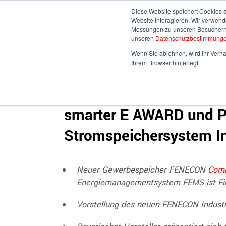
Diese Website speichert Cookies 
Website interagieren. Wir verwen
Messungen zu unseren Besuchern a
HOME
ÜBE
unseren
Datenschutzbestimmung
Wenn Sie ablehnen, wird Ihr Verhal
Ihrem Browser hinterlegt.
FENECON auf der ees E
smarter E AWARD und P
Stromspeichersystem In
Neuer Gewerbespeicher FENECON
Comm
Energiemanagementsystem FEMS ist Fina
Vorstellung des neuen FENECON Industr