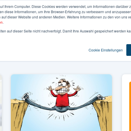
auf Ihrem Computer. Diese Cookies werden verwendet, um Informationen darüber z
den diese Informationen, um Ihre Browser-Erfahrung zu verbessern und anzupassen
uf dieser Website und anderen Medien. Weitere Informationen zu den von uns ve
R UNS
LEISTUNGEN
KUNDEN & EXPERTISE
N
en
.
ten auf dieser Seite nicht nachverfolgt. Damit Ihre Auswahl gespeichert werden kan
Cookie Einstellungen
ATION
MARKETING
PR
TRENDS UND EVENTS