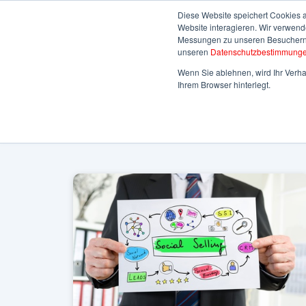
Diese Website speichert Cookies 
Website interagieren. Wir verwen
Messungen zu unseren Besuchern a
HOME
ÜBE
unseren
Datenschutzbestimmung
Wenn Sie ablehnen, wird Ihr Verhal
Ihrem Browser hinterlegt.
ALLE BLOGARTIKEL
BLOG
KOMMUNIK